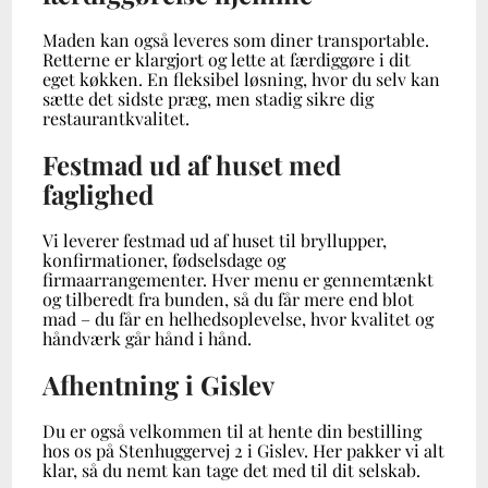
Maden kan også leveres som diner transportable.
Retterne er klargjort og lette at færdiggøre i dit
eget køkken. En fleksibel løsning, hvor du selv kan
sætte det sidste præg, men stadig sikre dig
restaurantkvalitet.
Festmad ud af huset med
faglighed
Vi leverer festmad ud af huset til bryllupper,
konfirmationer, fødselsdage og
firmaarrangementer. Hver menu er gennemtænkt
og tilberedt fra bunden, så du får mere end blot
mad – du får en helhedsoplevelse, hvor kvalitet og
håndværk går hånd i hånd.
Afhentning i Gislev
Du er også velkommen til at hente din bestilling
hos os på Stenhuggervej 2 i Gislev. Her pakker vi alt
klar, så du nemt kan tage det med til dit selskab.