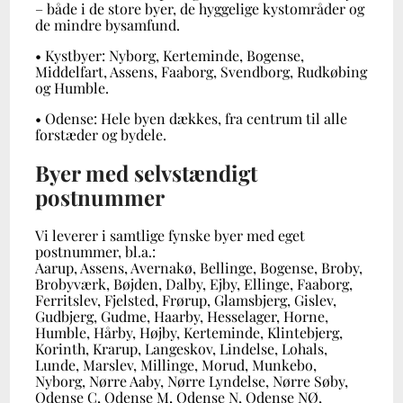
– både i de store byer, de hyggelige kystområder og
de mindre bysamfund.
• Kystbyer: Nyborg, Kerteminde, Bogense,
Middelfart, Assens, Faaborg, Svendborg, Rudkøbing
og Humble.
• Odense: Hele byen dækkes, fra centrum til alle
forstæder og bydele.
Byer med selvstændigt
postnummer
Vi leverer i samtlige fynske byer med eget
postnummer, bl.a.:
Aarup, Assens, Avernakø, Bellinge, Bogense, Broby,
Brobyværk, Bøjden, Dalby, Ejby, Ellinge, Faaborg,
Ferritslev, Fjelsted, Frørup, Glamsbjerg, Gislev,
Gudbjerg, Gudme, Haarby, Hesselager, Horne,
Humble, Hårby, Højby, Kerteminde, Klintebjerg,
Korinth, Krarup, Langeskov, Lindelse, Lohals,
Lunde, Marslev, Millinge, Morud, Munkebo,
Nyborg, Nørre Aaby, Nørre Lyndelse, Nørre Søby,
Odense C, Odense M, Odense N, Odense NØ,