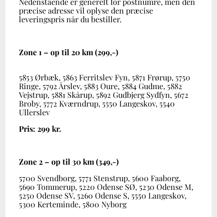
Nedenstående er generelt for postnumre, men den
præcise adresse vil oplyse den præcise
leveringspris når du bestiller.
Zone 1 – op til 20 km (299,-)
5853 Ørbæk, 5863 Ferritslev Fyn, 5871 Frørup, 5750
Ringe, 5792 Årslev, 5883 Oure, 5884 Gudme, 5882
Vejstrup, 5881 Skårup, 5892 Gudbjerg Sydfyn, 5672
Broby, 5772 Kværndrup, 5550 Langeskov, 5540
Ullerslev
Pris: 299 kr.
Zone 2 – op til 30 km (349,-)
5700 Svendborg, 5771 Stenstrup, 5600 Faaborg,
5690 Tommerup, 5220 Odense SØ, 5230 Odense M,
5250 Odense SV, 5260 Odense S, 5550 Langeskov,
5300 Kerteminde, 5800 Nyborg