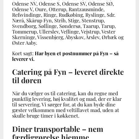
Odense NV, Odense S, Odense SV, Odense SØ,
Odense V, Oure, Otterup, Rantzausminde,
Refsvindinge, Ringe, Rudkøbing, Ryslinge, Sdr.
Nærå, Skårup Fyn, Strib, Stige, Stenstrup,
Svendborg, Søllinge, Søndersø, Taarup, Tarup,
Tommerup, Ullerslev, Veflinge, Vejstrup, Vester
Skerninge, Vissenbjerg, Åbyskov, Årslev, Ørbæk og
Øster Aaby.
Kort sagt:
Har byen et postnummer på Fyn – så
leverer vi.
Catering på Fyn – leveret direkte
til døren
Når du vælger os til catering, kan du regne med
punktlig levering, høj kvalitet og mad, der er klar
til servering. Vi sørger for, at du kan byde dine
gæster velkommen med veltillavet mad, uden at
skulle bruge timer i køkkenet.
Diner transportable – nem
færdiggørelse hjemme