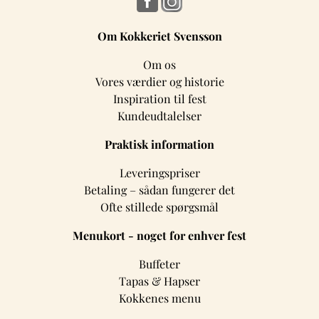
Om Kokkeriet Svensson
Om os
Vores værdier og historie
Inspiration til fest
Kundeudtalelser
Praktisk information
Leveringspriser
Betaling – sådan fungerer det
Ofte stillede spørgsmål
Menukort - noget for enhver fest
Buffeter
Tapas & Hapser
Kokkenes menu