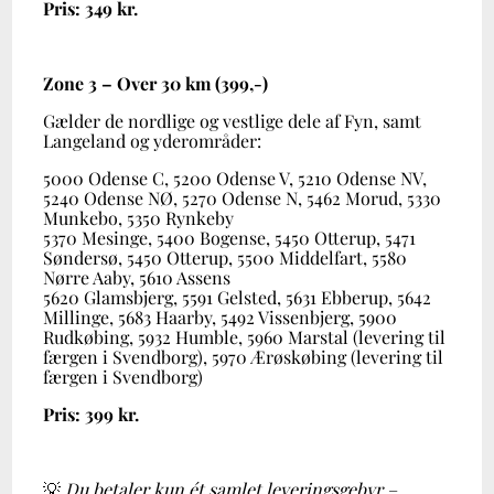
Pris: 349 kr.
Zone 3 – Over 30 km (399,-)
Gælder de nordlige og vestlige dele af Fyn, samt
Langeland og yderområder:
5000 Odense C, 5200 Odense V, 5210 Odense NV,
5240 Odense NØ, 5270 Odense N, 5462 Morud, 5330
Munkebo, 5350 Rynkeby
5370 Mesinge, 5400 Bogense, 5450 Otterup, 5471
Søndersø, 5450 Otterup, 5500 Middelfart, 5580
Nørre Aaby, 5610 Assens
5620 Glamsbjerg, 5591 Gelsted, 5631 Ebberup, 5642
Millinge, 5683 Haarby, 5492 Vissenbjerg, 5900
Rudkøbing, 5932 Humble, 5960 Marstal (levering til
færgen i Svendborg), 5970 Ærøskøbing (levering til
færgen i Svendborg)
Pris: 399 kr.
💡
Du betaler kun ét samlet leveringsgebyr –