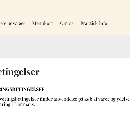
ele udvalget
Menukort
Om os
Praktisk info
tingelser
ERINGSBETINGELSER
everingsbetingelser finder anvendelse på køb af varer og ydels
ering i Danmark.