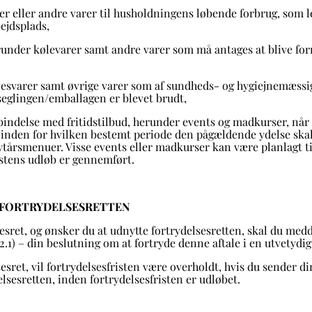
r eller andre varer til husholdningens løbende forbrug, som lev
ejdsplads,
runder kølevarer samt andre varer som må antages at blive forr
esvarer samt øvrige varer som af sundheds- og hygiejnemæssig
rseglingen/emballagen er blevet brudt,
bindelse med fritidstilbud, herunder events og madkurser, når d
r inden for hvilken bestemt periode den pågældende ydelse ska
ytårsmenuer. Visse events eller madkurser kan være planlagt til
istens udløb er gennemført.
F FORTRYDELSESRETTEN
sesret, og ønsker du at udnytte fortrydelsesretten, skal du medd
 2.1) – din beslutning om at fortryde denne aftale i en utvetydi
sesret, vil fortrydelsesfristen være overholdt, hvis du sender 
elsesretten, inden fortrydelsesfristen er udløbet.