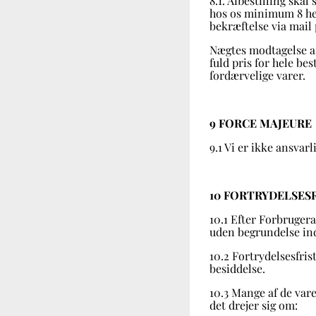
8.1. Afbestilling skal
hos os minimum 8 hel
bekræftelse via mail 
Nægtes modtagelse af 
fuld pris for hele be
fordærvelige varer.
9 FORCE MAJEURE
9.1 Vi er ikke ansvar
10 FORTRYDELSES
10.1 Efter Forbrugera
uden begrundelse inde
10.2 Fortrydelsesfris
besiddelse.
10.3 Mange af de vare
det drejer sig om: