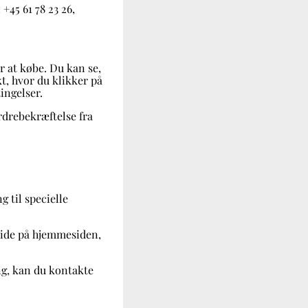
: +
45 61 78 23 26
,
r at købe. Du kan se,
kt, hvor du klikker på
ingelser.
rdrebekræftelse fra
 til specielle
side på hjemmesiden,
ing, kan du kontakte