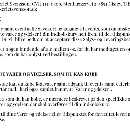
eriet Svensson, CVR 41440309,
Stenhuggervej 2, 5854 Gislev
, Tlf
erietsvensson.dk
E
er samt eventuelle gavekort og adgang til events, som du ønske
lgte varer og ydelser i din indkøbskurv helt frem til det tidspun
 Du vil blive bedt om at acceptere disse Salgs- og Leveringsbet
ået nogen bindende aftale mellem os, før du har modtaget en o
, som du har oplyst ved bestillingen.
 DE VARER OG YDELSER, SOM DU KAN KØBE
ide kan du købe fødevarer samt adgang til events samt catering
ytår m.fl., heri også samlet benævnt ’Varer og ydelser ’.
ser, som du kan købe, er nærmere beskrevet på den specifikke 
er og ydelser, der skal overføres til din indkøbskurv.
til dine Varer og ydelser eller tidspunktet for forventet lever
se.