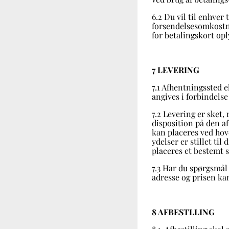
6.2 Du vil til enhve
forsendelsesomkostni
for betalingskort opl
7 LEVERING
7.1 Afhentningssted e
angives i forbindelse
7.2 Levering er sket,
disposition på den af
kan placeres ved hove
ydelser er stillet til
placeres et bestemt s
7.3 Har du spørgsmål
adresse og prisen kan
8 AFBESTLLING