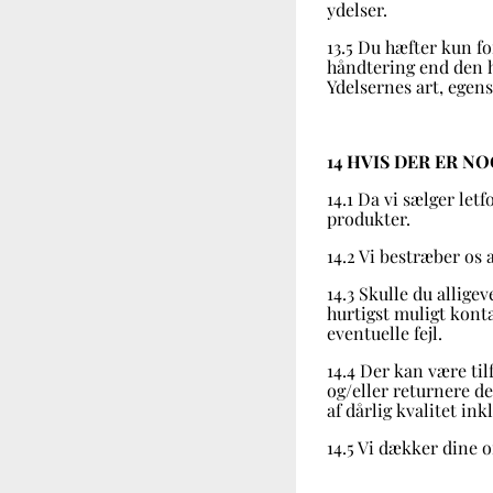
ydelser.
13.5 Du hæfter kun fo
håndtering end den h
Ydelsernes art, egen
14 HVIS DER ER N
14.1 Da vi sælger let
produkter.
14.2 Vi bestræber os 
14.3 Skulle du alligev
hurtigst muligt kontak
eventuelle fejl.
14.4 Der kan være til
og/eller returnere de
af dårlig kvalitet ink
14.5 Vi dækker dine 