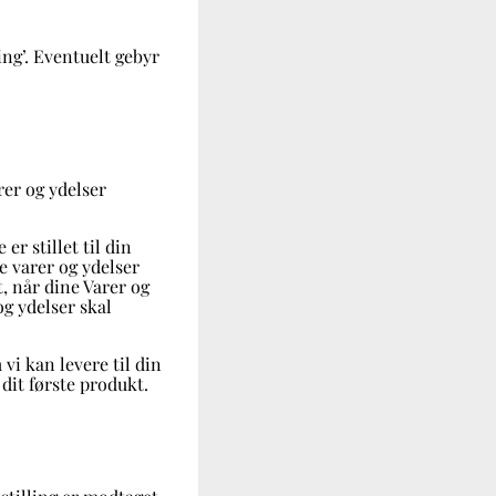
ng’. Eventuelt gebyr
rer og ydelser
er stillet til din
ne varer og ydelser
, når dine Varer og
og ydelser skal
 vi kan levere til din
dit første produkt.