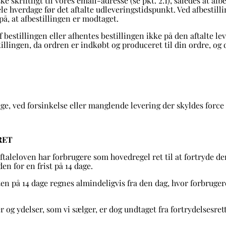
 ske skriftligt til vores email-adresse (se pkt. 2.1), således at af
e hverdage før det aftalte udleveringstidspunkt. Ved afbestil
på, at afbestillingen er modtaget.
bestillingen eller afhentes bestillingen ikke på den aftalte le
stillingen, da ordren er indkøbt og produceret til din ordre, og 
lige, ved forsinkelse eller manglende levering der skyldes force
RET
ftaleloven har forbrugere som hovedregel ret til at fortryde de
n for en frist på 14 dage.
ten på 14 dage regnes almindeligvis fra den dag, hvor forbrugere
r og ydelser, som vi sælger, er dog undtaget fra fortrydelsesret