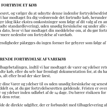
T FORTRYDE ET KØB
sesret, og vælger du at udnytte denne indenfor fortrydelsesfris
 vi har modtaget fra dig vedrørende det fortrudte køb, herunder
r (dog ikke ekstra omkostninger som følge af dit valg af en 
lbudte standardlevering), uden unødig forsinkelse og under al
n dato, hvor vi har modtaget din meddelelse om, at du gør fort
rmere nedenfor om fortrydelse af varekøb.
ændigheder pålægges du ingen former for gebyrer som følge af 
ØRENDE FORTRYDELSE AF VAREKØB
ilbagebetalingen, indtil vi har modtaget de varer og ydelser ret
udte køb, eller du selv har fremlagt dokumentation for, at du h
s, alt efter hvad der sker først.
e dine Varer og ydelser til os uden unødig forsinkelse og senest
delt os, at du gør fortrydelsesretten gældende. Fristen er over
 og ydelser inden udløbet af de 14 dage. Du bærer risikoen for
t dem retur.
olde de direkte udgifter, der er forbundet med tilbagelevering a