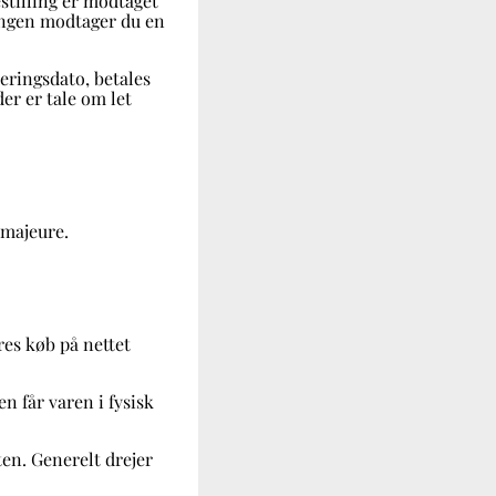
bestilling er modtaget
lingen modtager du en
veringsdato, betales
der er tale om let
 majeure.
res køb på nettet
n får varen i fysisk
ten. Generelt drejer