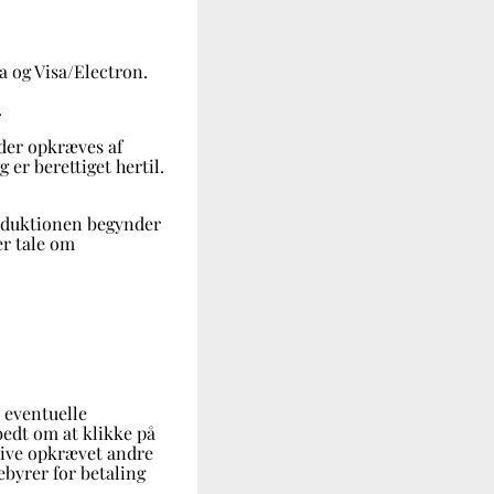
a og Visa/Electron.
.
 der opkræves af
er berettiget hertil.
roduktionen begynder
er tale om
 eventuelle
bedt om at klikke på
blive opkrævet andre
byrer for betaling