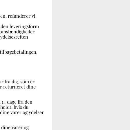
ten, refunderer vi
anden leveringsform
le omstændigheder
rydelsesretten
tilbagebetalingen.
ur fra dig, som er
ar returneret dine
 14 dage fra den
holdt, hvis du
 dine varer og ydelser
f dine Varer og