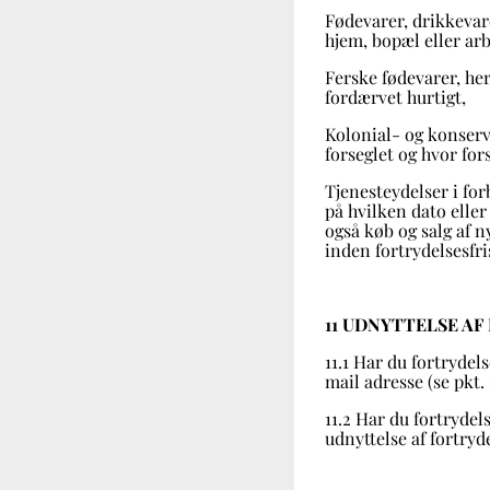
Fødevarer, drikkevare
hjem, bopæl eller arb
Ferske fødevarer, he
fordærvet hurtigt,
Kolonial- og konserv
forseglet og hvor fo
Tjenesteydelser i for
på hvilken dato elle
også køb og salg af n
inden fortrydelsesfr
11 UDNYTTELSE A
11.1 Har du fortrydel
mail adresse (se pkt.
11.2 Har du fortrydel
udnyttelse af fortryd