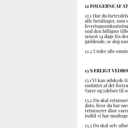
12 FØLGERNE AF A
12.1 Har du fortrydel
alle betalinger, som
leveringsomkostninge
end den billigste ti
senest 14 dage fra de
gældende, se dog næ
12.2 Under alle omst
13 SÆRLIGT VEDR
13.1 Vi kan udskyde t
omfattet af det fortr
Varer og ydelser til o
13.2 Du skal returner
dato, hvor du har med
returnerer dine varer
indtil vi har modtage
13.3 Du skal selv afh