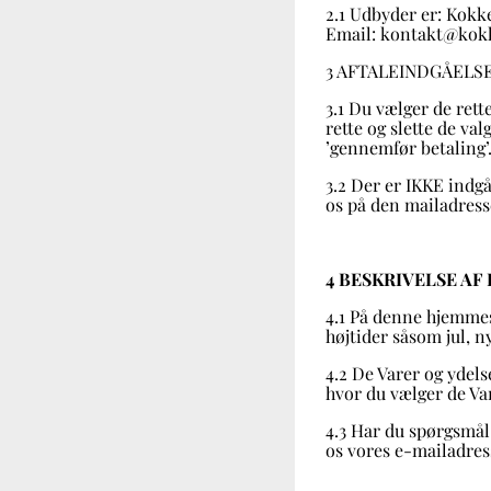
2.1 Udbyder er: Kokk
Email:
kontakt@kokk
3 AFTALEINDGÅELS
3.1 Du vælger de rett
rette og slette de va
’gennemfør betaling’.
3.2 Der er IKKE indg
os på den mailadresse
4 BESKRIVELSE AF
4.1 På denne hjemmes
højtider såsom jul, n
4.2 De Varer og ydel
hvor du vælger de Var
4.3 Har du spørgsmål 
os vores e-mailadres