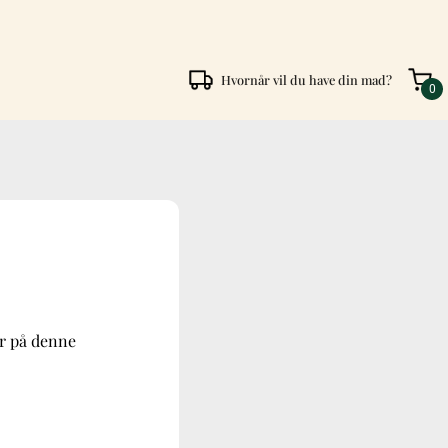
Hvornår vil du have din mad?
0
er på denne