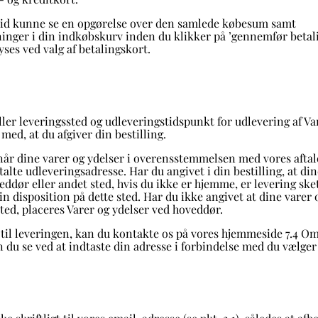
r tid kunne se en opgørelse over den samlede købesum samt
nger i din indkøbskurv inden du klikker på ’gennemfør betali
yses ved valg af betalingskort.
ller leveringssted og udleveringstidspunkt for udlevering af Va
 med, at du afgiver din bestilling.
 når dine varer og ydelser i overensstemmelsen med vores aftale 
talte udleveringsadresse. Har du angivet i din bestilling, at di
ddør eller andet sted, hvis du ikke er hjemme, er levering sket
 din disposition på dette sted. Har du ikke angivet at dine varer 
ted, placeres Varer og ydelser ved hoveddør.
 til leveringen, kan du kontakte os på vores hjemmeside
7.4 Om
 du se ved at indtaste din adresse i forbindelse med du vælger 