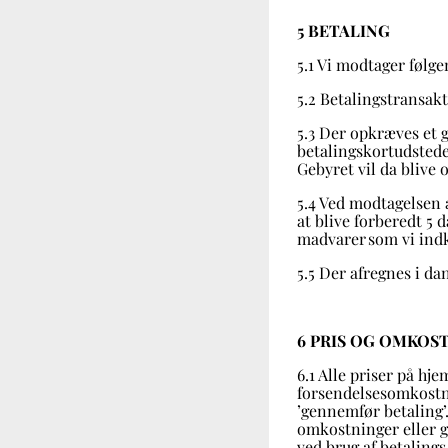
5 BETALING
5.1 Vi modtager følge
5.2 Betalingstransak
5.3 Der opkræves et g
betalingskortudsteder
Gebyret vil da blive 
5.4 Ved modtagelsen
at blive forberedt 5 
madvarer som vi indk
5.5 Der afregnes i d
6 PRIS OG OMKOS
6.1 Alle priser på h
forsendelsesomkostnin
’gennemfør betaling’
omkostninger eller g
ved brug af betalings