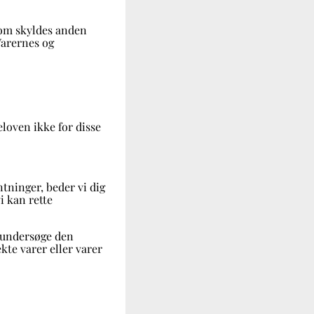
 som skyldes anden
Varernes og
eloven ikke for disse
ntninger, beder vi dig
i kan rette
n undersøge den
kte varer eller varer