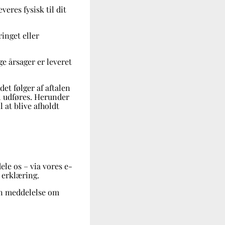
eres fysisk til dit
inget eller
e årsager er leveret
et følger af aftalen
l udføres. Herunder
 at blive afholdt
ele os – via vores e-
g erklæring.
din meddelelse om