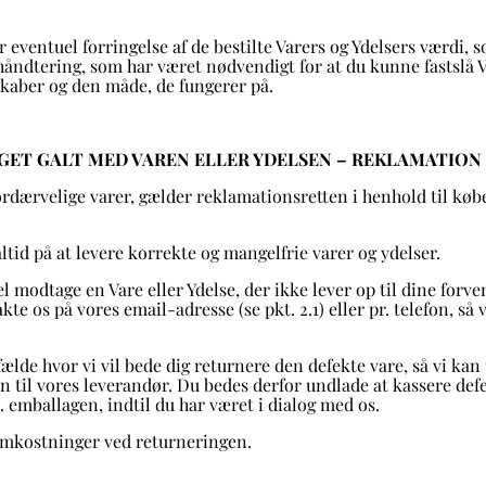
r eventuel forringelse af de bestilte Varers og Ydelsers værdi,
åndtering, som har været nødvendigt for at du kunne fastslå 
skaber og den måde, de fungerer på.
OGET GALT MED VAREN ELLER YDELSEN – REKLAMATION
fordærvelige varer, gælder reklamationsretten i henhold til køb
altid på at levere korrekte og mangelfrie varer og ydelser.
el modtage en Vare eller Ydelse, der ikke lever op til dine forve
te os på vores email-adresse (se pkt. 2.1) eller pr. telefon, så v
fælde hvor vi vil bede dig returnere den defekte vare, så vi ka
n til vores leverandør. Du bedes derfor undlade at kassere defe
l. emballagen, indtil du har været i dialog med os.
omkostninger ved returneringen.