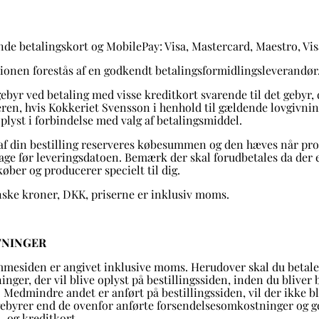
nde betalingskort og MobilePay: Visa, Mastercard, Maestro, Vis
tionen forestås af en godkendt betalingsformidlingsleverandør
ebyr ved betaling med visse kreditkort svarende til det gebyr,
en, hvis Kokkeriet Svensson i henhold til gældende lovgivning 
oplyst i forbindelse med valg af betalingsmiddel.
 af din bestilling reserveres købesummen og den hæves når p
dage før leveringsdatoen. Bemærk der skal forudbetales da der 
øber og producerer specielt til dig.
anske kroner, DKK, priserne er inklusiv moms.
TNINGER
jemmesiden er angivet inklusive moms. Herudover skal du betale
ger, der vil blive oplyst på bestillingssiden, inden du bliver 
. Medmindre andet er anført på bestillingssiden, vil der ikke 
ebyrer end de ovenfor anførte forsendelsesomkostninger og ge
- og kreditkort.