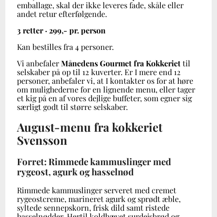
emballage, skal der ikke leveres fade, skåle eller
andet retur efterfølgende.
3 retter · 299,- pr. person
Kan bestilles fra 4 personer.
Vi anbefaler
Månedens Gourmet fra Kokkeriet
til
selskaber på op til 12 kuverter. Er I mere end 12
personer, anbefaler vi, at I kontakter os for at høre
om mulighederne for en lignende menu, eller tager
et kig på en af vores dejlige
buffeter
, som egner sig
særligt godt til større selskaber.
August-menu fra kokkeriet
Svensson
Forret: Rimmede kammuslinger med
rygeost, agurk og hasselnød
Rimmede kammuslinger serveret med cremet
rygeostcreme, marineret agurk og sprødt æble,
syltede sennepskorn, frisk dild samt ristede
hasselnødder. Hertil koldhævet surdejsbrød og