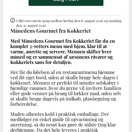
Udleveres næste gang mellem lørdag den 8. august 2026 og mandag
den 31. august 2026
Månedens Gourmet fra Kokkeriet
Med Månedens Gourmet fra Kokkeriet får du en
komplet 3-retters menu med hjem, klar til at
varme, anrette og servere. Menuen skifter hver
måned og er sammensat af sæsonens råvarer og
Kokkeriets sans for detaljen.
Her får du følelsen af en restaurantmenu hjemme
ved dit eget bord, uden at skulle bruge hele dagen i
køkkenet. Menuen er perfekt til mindre selskaber i
hjemlige rammer, hvor du gerne vil invitere familien
eller gode venner på besøg til lækker mad, uden selv
at skulle bruge dagevis på indkøb, planlægning og
forberedelse.
Maden afhentes kold i praktisk emballage. Der
medfølger en enkel guide til opvarmning og
anretning, så du nemt kan gøre de sidste ting klar
derhjemme. Da det hele leveres i praktisk