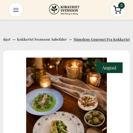
0
Menu
Total
Se Hele Udvalget
Kokkeriet Svensson Anbefaler
Månedens Gourmet Fra Kokkeriet
August