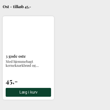
Ost - tilkøb 45,-
3 gode oste
Med hjemmebagt
kerneknækbrød og
garniture
45,-
Læg i kurv