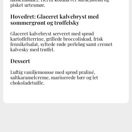
pisket urtesmør.
Hovedret: Glaceret kalvebryst med
sommergrønt og trøffelsky
Glaceret kalvebryst serveret med sprød
kartoffelterrine, grillede broccoliskud, frisk
fennikelsalat, syltede røde perleløg samt cremet
kalvesky med trøffel.
Dessert
Luftig vaniljemousse med sprød praliné,
saltkaramelcreme, marinerede bær og let
chokoladetuille.