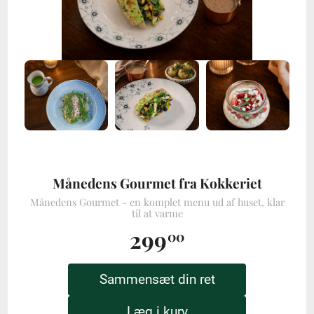
Månedens Gourmet fra Kokkeriet
Månedens Gourmet - en komplet menu ud af huset, klar
til at varme
299
00
Sammensæt din ret
Læg i kurv